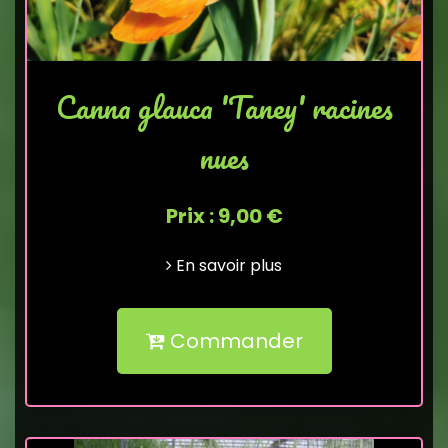
Canna glauca 'Taney' racines
nues
Prix : 9,00 €
En savoir plus
Commander