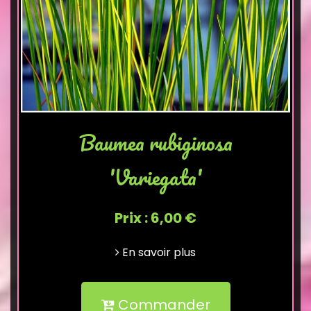
Baumea rubiginosa
'Variegata'
Prix : 6,00 €
En savoir plus
Commander