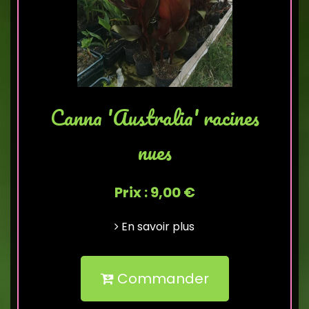
Canna 'Australia' racines
nues
Prix : 9,00 €
En savoir plus
Commander