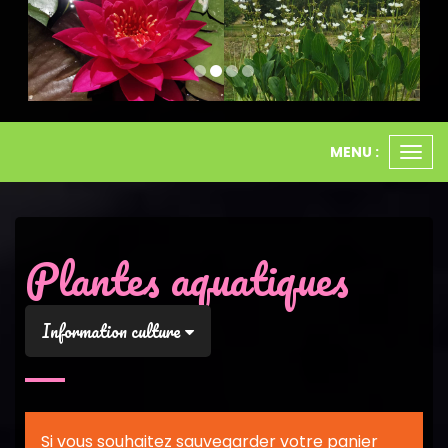
MENU :
Ouvr
le
men
Plantes aquatiques
Information culture
Si vous souhaitez sauvegarder votre panier