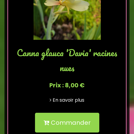
Canna glauca 'Davia' racines
nues
Prix : 8,00 €
En savoir plus
Commander