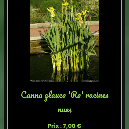
Canna glauca 'Ra' racines
nues
Prix : 7,00 €