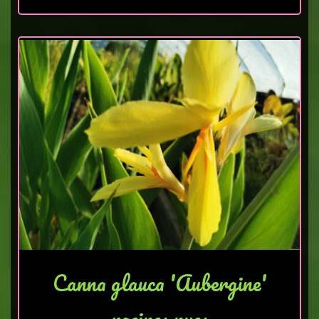
Canna glauca 'Aubergine'
racines nues