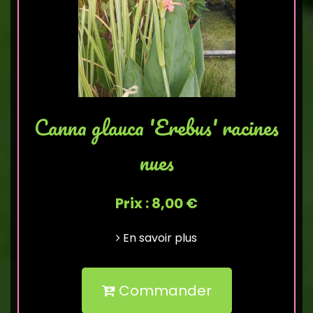
Canna glauca 'Erebus' racines
nues
Prix : 8,00 €
En savoir plus
Commander