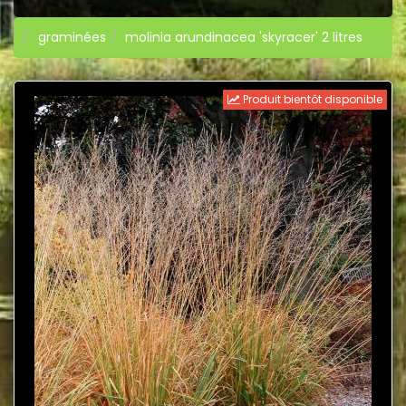
graminées
molinia arundinacea 'skyracer' 2 litres
Produit bientôt disponible