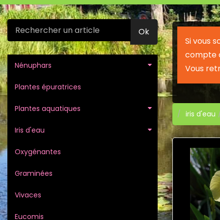
Ok
Si vous 
compte c
Nénuphars
Vous ret
Plantes épuratrices
Plantes aquatiques
iris d'eau
Iris d'eau
Oxygénantes
Graminées
Vivaces
Eucomis