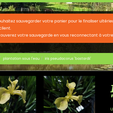
souhaitez sauvegarder votre panier pour le finaliser ult
lient.
rouverez votre sauvegarde en vous reconnectant à votre
plantation sous l'eau
iris pseudacorus 'bastardii'
U