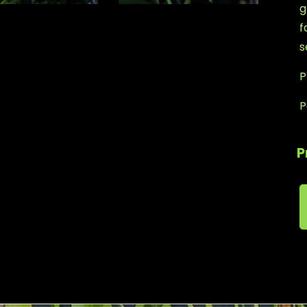
g
f
s
P
P
P