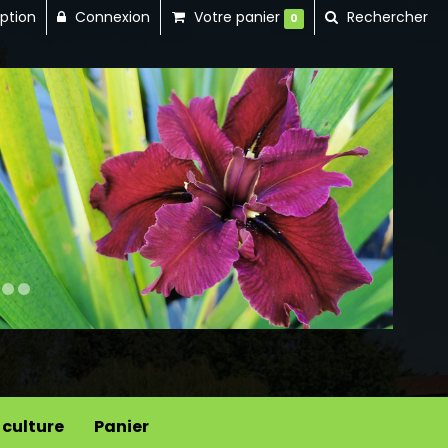
iption
Connexion
Votre panier
Rechercher
0
Next
 culture
Panier