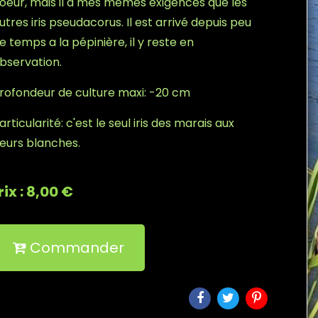
oeur, mais il a mes mêmes exigences que les
utres iris pseudacorus. Il est arrivé depuis peu
e temps a la pépinière, il y reste en
bservation.
rofondeur de culture maxi: -20 cm
articularité: c'est le seul iris des marais aux
leurs blanches.
rix : 8,00 €
Commander