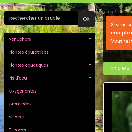
Ok
Si vous 
compte c
Nénuphars
Vous ret
Plantes épuratrices
Plantes aquatiques
iris d'eau
Iris d'eau
Oxygénantes
Graminées
Vivaces
Eucomis