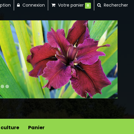
iption
Connexion
Votre panier
Rechercher
0
Next
 culture
Panier