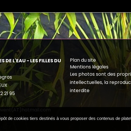
Plan du site
S DE L'EAU - LES FILLES DU
Mentions légales
Les photos sont des propr
egros
intellectuelles, la reproduc
EUX
interdite
2 21 95
duvent(AT)hotmail.com
dépôt de cookies tiers destinés à vous proposer des contenus de plat