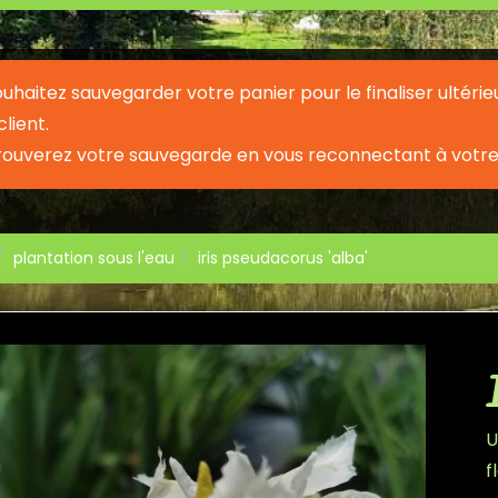
souhaitez sauvegarder votre panier pour le finaliser ult
lient.
rouverez votre sauvegarde en vous reconnectant à votre
plantation sous l'eau
iris pseudacorus 'alba'
U
f