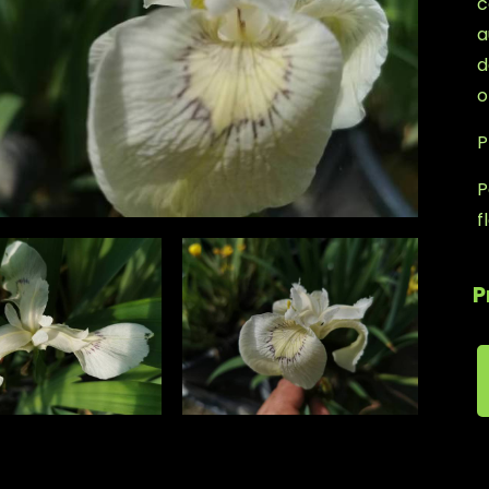
c
a
d
o
P
P
f
P