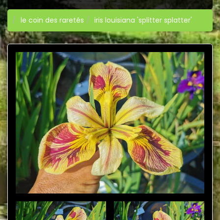
le coin des raretés
iris louisiana 'splitter splatter'