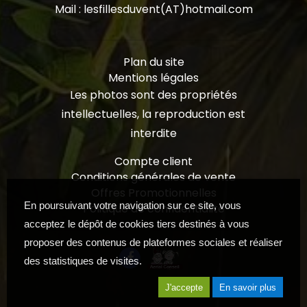
Mail : lesfillesduvent(AT)hotmail.com
Plan du site
Mentions légales
Les photos sont des propriétés
intellectuelles, la reproduction est
interdite
Compte client
Conditions générales de vente
Offres Promotionnelles
En poursuivant votre navigation sur ce site, vous
Politique de confidentialité
acceptez le dépôt de cookies tiers destinés à vous
proposer des contenus de plateformes sociales et réaliser
des statistiques de visites.
J'accepte
En savoir plus