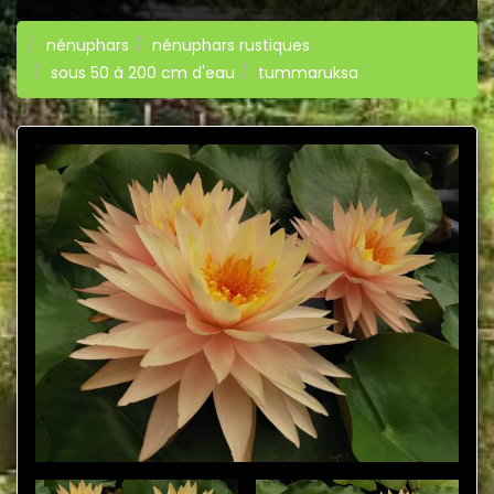
nénuphars
nénuphars rustiques
sous 50 à 200 cm d'eau
tummaruksa