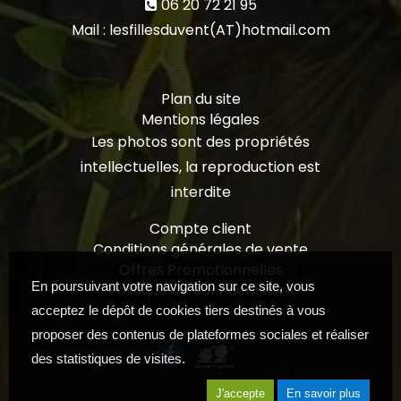
06 20 72 21 95
Mail : lesfillesduvent(AT)hotmail.com
Plan du site
Mentions légales
Les photos sont des propriétés
intellectuelles, la reproduction est
interdite
Compte client
Conditions générales de vente
Offres Promotionnelles
En poursuivant votre navigation sur ce site, vous
Politique de confidentialité
acceptez le dépôt de cookies tiers destinés à vous
proposer des contenus de plateformes sociales et réaliser
des statistiques de visites.
J'accepte
En savoir plus