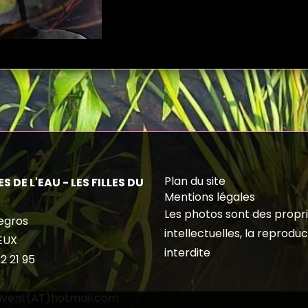
Plan du site
S DE L'EAU - LES FILLES DU
Mentions légales
Les photos sont des propr
egros
intellectuelles, la reproduc
EUX
interdite
2 21 95
duvent(AT)hotmail.com