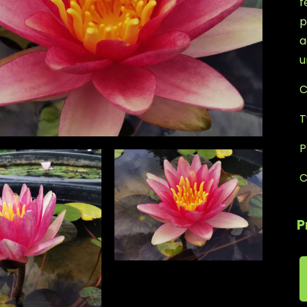
f
p
a
u
C
T
P
C
P