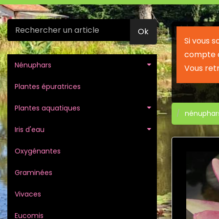
Ok
Si vous 
compte c
Nénuphars
Vous ret
Plantes épuratrices
Plantes aquatiques
nénuphar
Iris d'eau
Oxygénantes
Graminées
Vivaces
Eucomis