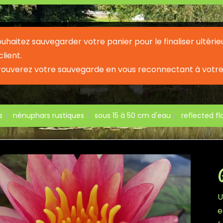
souhaitez sauvegarder votre panier pour le finaliser ult
lient.
rouverez votre sauvegarde en vous reconnectant à votre
s
nénuphars rustiques
sous 15 à 50 cm d'eau
reflected f
U
e