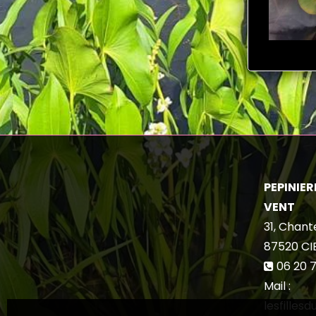
PEPINIERE
VENT
31, Chant
87520
CI
06 20 7
Mail :
lesfilles