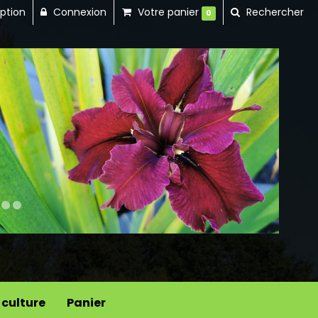
iption
Connexion
Votre panier
Rechercher
0
Next
 culture
Panier