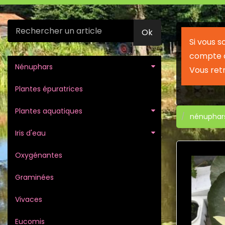
Ok
Si vous 
compte c
Nénuphars
Vous ret
Plantes épuratrices
Plantes aquatiques
nénuphar
Iris d'eau
Oxygénantes
Graminées
Vivaces
Eucomis