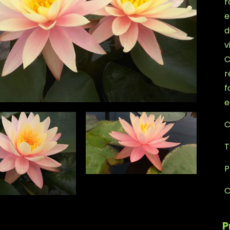
r
e
d
v
C
r
f
e
C
T
P
C
P