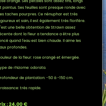
ose orangé. Ses pétales sont assez fins, longs
t pointus. Ses feuilles sont presque ronde avec
es taches pourpres. Ce nénuphar est très
igoureux et sain, il est également très florifère.
'est une belle obtention de Strawn assez
écente dont la fleur a tendance a être plus
oncé quand l'eau est bien chaude. Il aime les
aux profondes.
ouleur de la fleur: rose orangé et émergée.
ype de rhizome: odorata.
rofondeur de plantation: -50 à -150 cm.
roissance: très rapide.
rix : 24,00 €