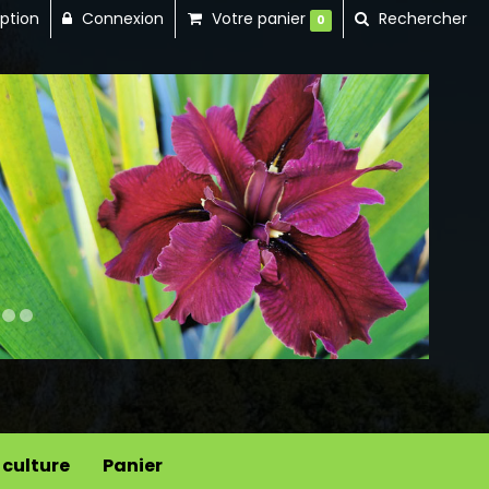
iption
Connexion
Votre panier
Rechercher
0
Next
 culture
Panier