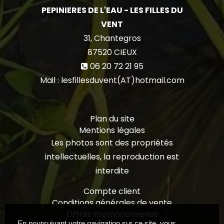
PEPINIERES DE L'EAU - LES FILLES DU
VENT
31, Chantegros
87520
CIEUX
06 20 72 21 95
Mail : lesfillesduvent(AT)hotmail.com
Plan du site
Mentions légales
Les photos sont des propriétés
intellectuelles, la reproduction est
interdite
Compte client
Conditions générales de vente
Offres Promotionnelles
En poursuivant votre navigation sur ce site, vous