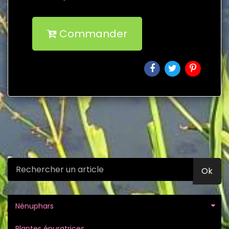
Commander
Ok
Nénuphars
Plantes épuratrices