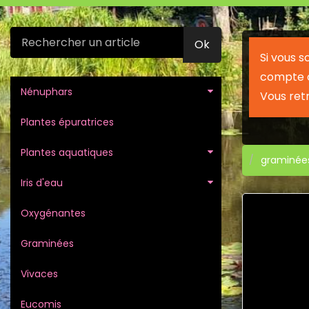
Ok
Si vous 
compte c
Nénuphars
Vous ret
Plantes épuratrices
Plantes aquatiques
graminée
Iris d'eau
Oxygénantes
Graminées
Vivaces
Eucomis