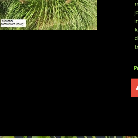
m
j
i
l
d
t
P