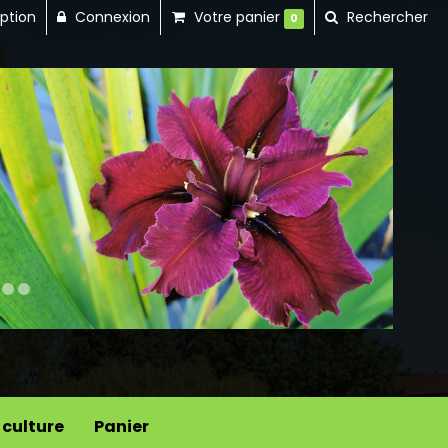
iption
Connexion
Votre panier
Rechercher
0
Next
 culture
Panier