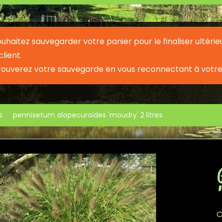
souhaitez sauvegarder votre panier pour le finaliser ult
lient.
rouverez votre sauvegarde en vous reconnectant à votre
s
pennisetum alopecuroïdes 'moudry' 2 litres
C