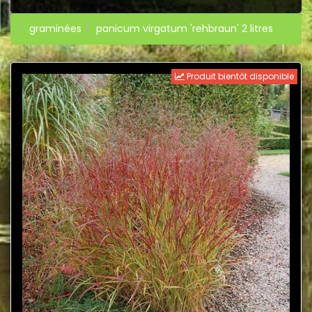
graminées
panicum virgatum 'rehbraun' 2 litres
Produit bientôt disponible