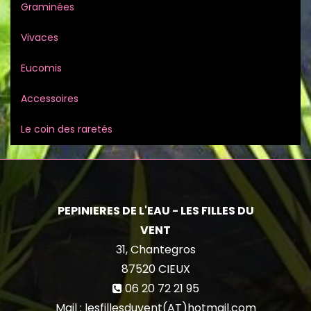
Graminées
Vivaces
Eucomis
Accessoires
Le coin des raretés
PEPINIERES DE L'EAU - LES FILLES DU
VENT
31, Chantegros
87520
CIEUX
06 20 72 21 95
Mail : lesfillesduvent(AT)hotmail.com