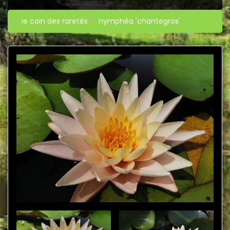
le coin des raretés
nymphéa 'chantegros'