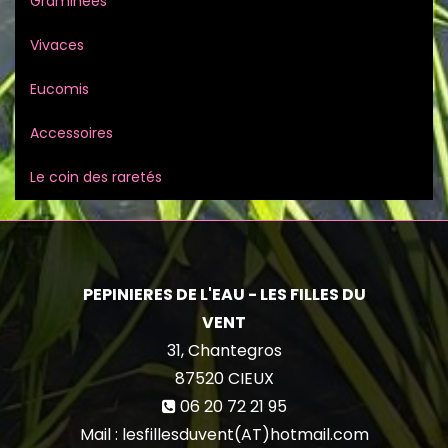
Graminées
Vivaces
Eucomis
Accessoires
Le coin des raretés
PEPINIERES DE L'EAU - LES FILLES DU
VENT
31, Chantegros
87520
CIEUX
06 20 72 21 95
Mail : lesfillesduvent(AT)hotmail.com