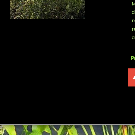
M
d
m
r
a
P