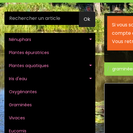
Ok
Si vous 
compte c
Nénuphars
Vous ret
Plantes épuratrices
Plantes aquatiques
graminée
Iris d'eau
Oxygénantes
Graminées
Vivaces
Eucomis