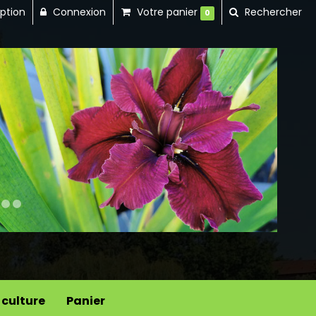
iption
Connexion
Votre panier
Rechercher
0
Next
 culture
Panier