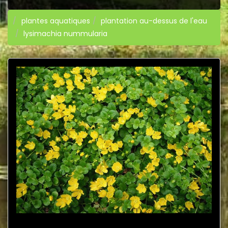
plantes aquatiques
plantation au-dessus de l'eau
lysimachia nummularia