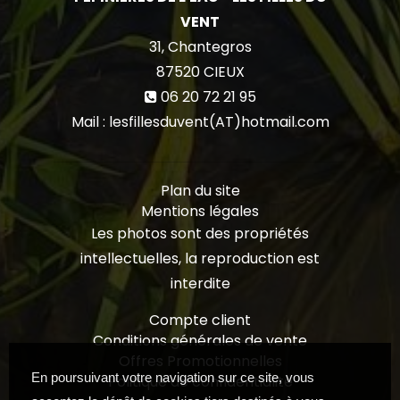
VENT
31, Chantegros
87520
CIEUX
06 20 72 21 95
Mail : lesfillesduvent(AT)hotmail.com
Plan du site
Mentions légales
Les photos sont des propriétés
intellectuelles, la reproduction est
interdite
Compte client
Conditions générales de vente
Offres Promotionnelles
En poursuivant votre navigation sur ce site, vous
Politique de confidentialité