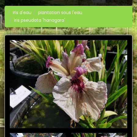
iris d'eau
plantation sous l'eau
iris pseudata 'hanagara'