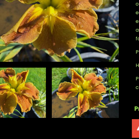
o
e
e
a
f
P
H
P
c
P