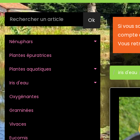
Ok
Si vous 
compte c
Nénuphars
Vous ret
Plantes épuratrices
Plantes aquatiques
iris d'eau
Iris d'eau
Oxygénantes
Graminées
Vivaces
Eucomis