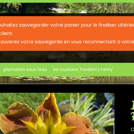
souhaitez sauvegarder votre panier pour le finaliser ult
lient.
rouverez votre sauvegarde en vous reconnectant à votre
plantation sous l'eau
iris louisiana 'hordern's henry'
C