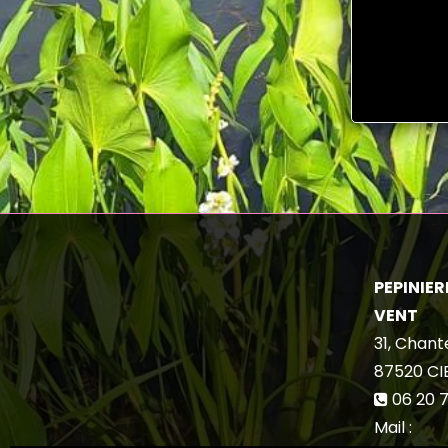
PEPINIERE
VENT
31, Chant
87520
CI
06 20 7
Mail :