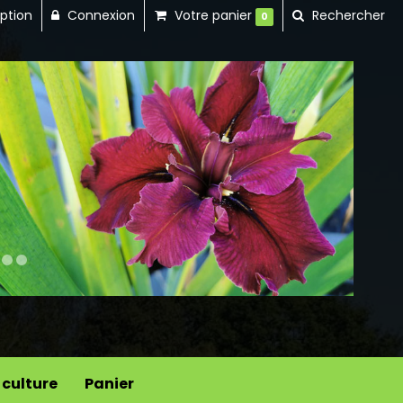
iption
Connexion
Votre panier
Rechercher
0
Next
 culture
Panier