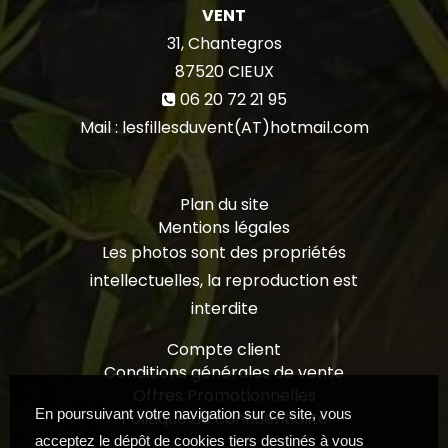
VENT
31, Chantegros
87520
CIEUX
06 20 72 21 95
Mail : lesfillesduvent(AT)hotmail.com
Plan du site
Mentions légales
Les photos sont des propriétés
intellectuelles, la reproduction est
interdite
Compte client
Conditions générales de vente
Offres Promotionnelles
En poursuivant votre navigation sur ce site, vous
Politique de confidentialité
acceptez le dépôt de cookies tiers destinés à vous