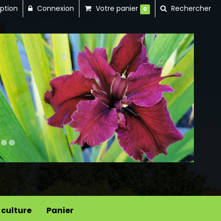
iption
Connexion
Votre panier
Rechercher
0
Next
 culture
Panier