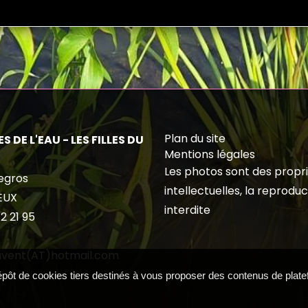
Plan du site
S DE L'EAU - LES FILLES DU
Mentions légales
Les photos sont des propr
egros
intellectuelles, la reproduc
EUX
interdite
2 21 95
duvent(AT)hotmail.com
dépôt de cookies tiers destinés à vous proposer des contenus de plat