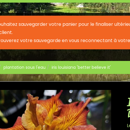
souhaitez sauvegarder votre panier pour le finaliser ult
lient.
rouverez votre sauvegarde en vous reconnectant à votre
plantation sous l'eau
iris louisiana 'better believe it'
L