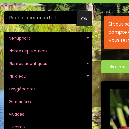
Ok
Si vous 
compte c
Nénuphars
Vous ret
Plantes épuratrices
Plantes aquatiques
iris d'eau
Iris d'eau
Oxygénantes
Graminées
Vivaces
Eucomis