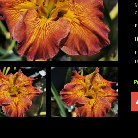
g
c
P
H
P
r
P