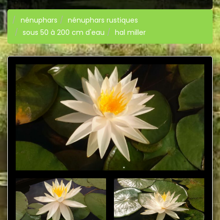
nénuphars
nénuphars rustiques
sous 50 à 200 cm d'eau
hal miller