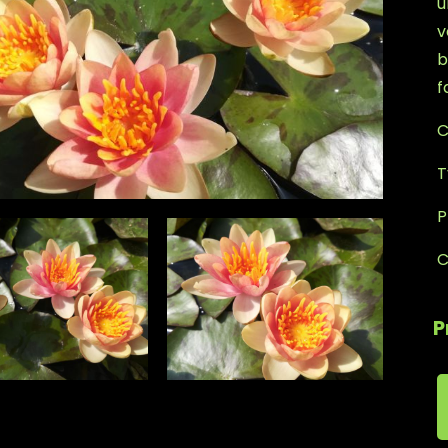
u
v
b
f
C
T
P
C
P