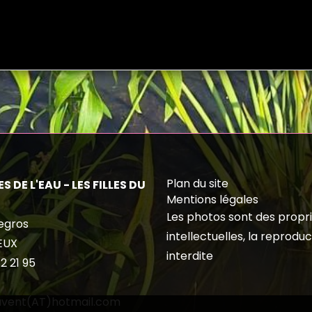
Plan du site
S DE L'EAU - LES FILLES DU
Mentions légales
Les photos sont des propr
egros
intellectuelles, la reproduc
EUX
interdite
2 21 95
duvent(AT)hotmail.com