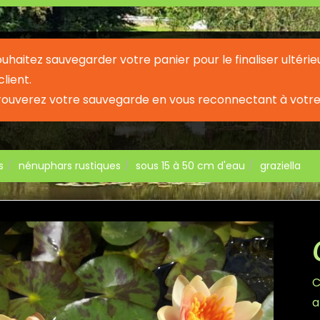
souhaitez sauvegarder votre panier pour le finaliser ult
lient.
rouverez votre sauvegarde en vous reconnectant à votre
s
nénuphars rustiques
sous 15 à 50 cm d'eau
graziella
C
a