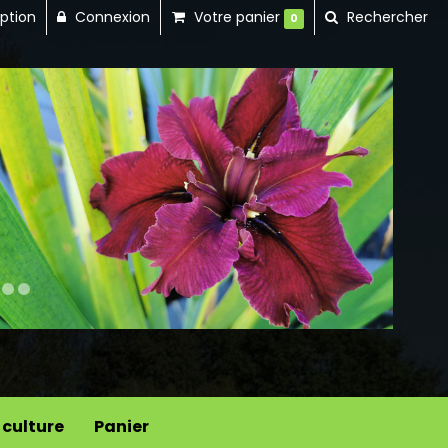
iption
Connexion
Votre panier
Rechercher
0
Next
 culture
Panier