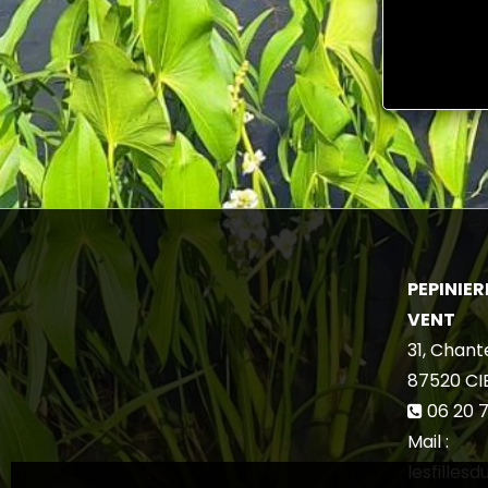
PEPINIERE
VENT
31, Chant
87520
CI
06 20 7
Mail :
lesfilles