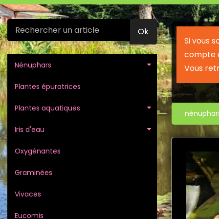
Ok
Si vous 
compte c
Nénuphars
Vous ret
Plantes épuratrices
Plantes aquatiques
nénuphar
Iris d'eau
Oxygénantes
Graminées
Vivaces
Eucomis