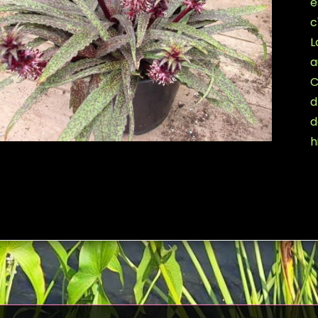
e
c
L
a
C
d
d
h