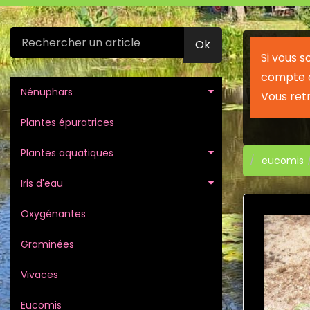
Ok
Si vous 
compte c
Nénuphars
Vous ret
Plantes épuratrices
Plantes aquatiques
eucomis
Iris d'eau
Oxygénantes
Graminées
Vivaces
Eucomis