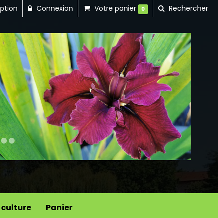
iption
Connexion
Votre panier
Rechercher
0
Next
 culture
Panier