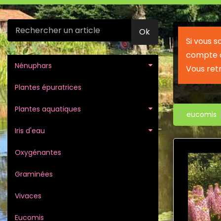
Ok
Si vous 
compte c
Nénuphars
Vous ret
Plantes épuratrices
Plantes aquatiques
eucomis
Iris d'eau
Oxygénantes
Graminées
Vivaces
Eucomis