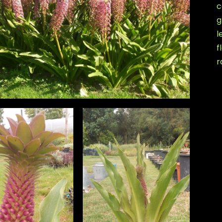
c
g
l
f
r