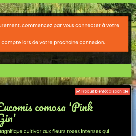
érieurement, commencez par vous connecter à votre
 compte lors de votre prochaine connexion.
Produit bientôt disponible
Eucomis comosa 'Pink
Gin'
agnifique cultivar aux fleurs roses intenses qui