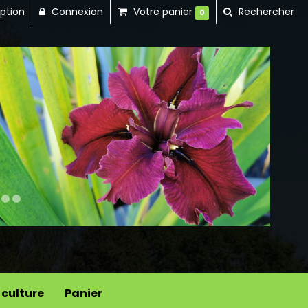
iption
Connexion
Votre panier
Rechercher
0
Next
 culture
Panier