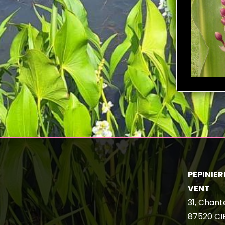
PEPINIERE
VENT
31, Chant
87520
CI