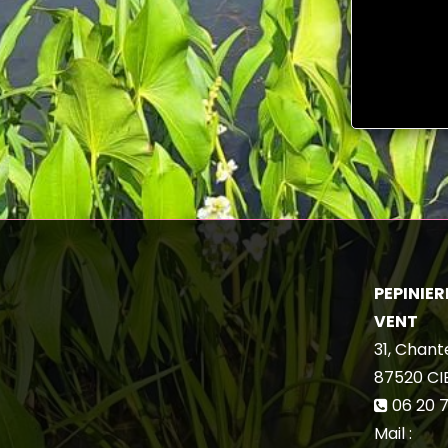
PEPINIERE
VENT
31, Chant
87520
CI
06 20 7
Mail :