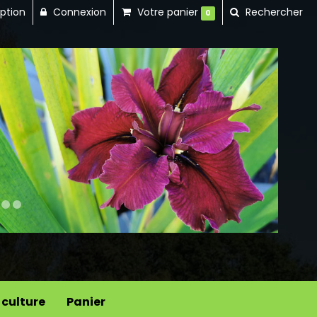
iption
Connexion
Votre panier
Rechercher
0
Next
 culture
Panier