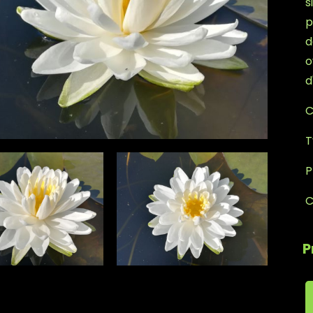
s
p
d
o
d
C
T
P
C
P