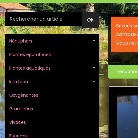
Ok
Si vous 
compte c
Nénuphars
Vous ret
Plantes épuratrices
Plantes aquatiques
nénuphar
Iris d'eau
Oxygénantes
Graminées
Vivaces
Eucomis