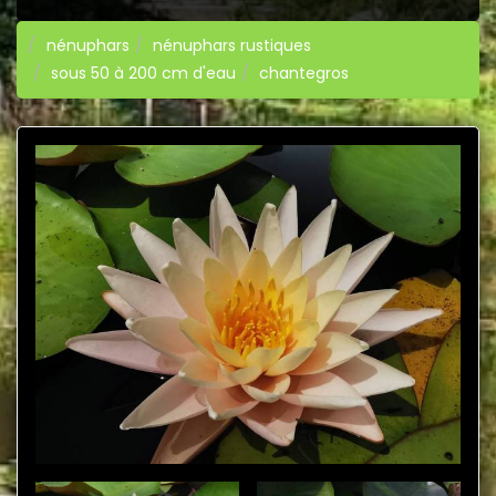
nénuphars
nénuphars rustiques
sous 50 à 200 cm d'eau
chantegros