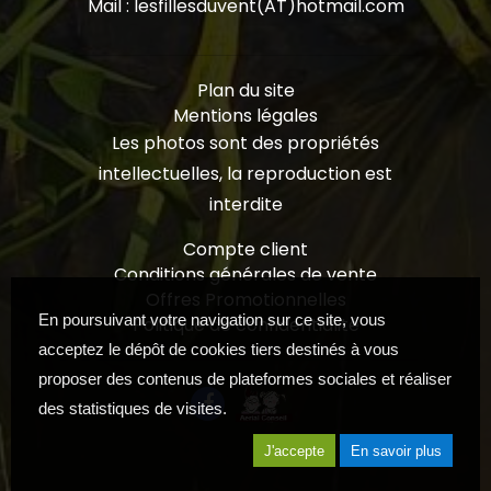
Mail : lesfillesduvent(AT)hotmail.com
Plan du site
Mentions légales
Les photos sont des propriétés
intellectuelles, la reproduction est
interdite
Compte client
Conditions générales de vente
Offres Promotionnelles
En poursuivant votre navigation sur ce site, vous
Politique de confidentialité
acceptez le dépôt de cookies tiers destinés à vous
proposer des contenus de plateformes sociales et réaliser
des statistiques de visites.
J'accepte
En savoir plus