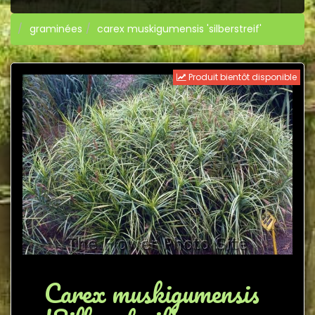
graminées
carex muskigumensis 'silberstreif'
Produit bientôt disponible
Carex muskigumensis