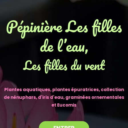
Pépinière Les filles
de l’eau,
Les filles du vent
Plantes aquatiques, plantes épuratrices, collection
de nénuphars, d'iris d'eau, graminées ornementales
et Eucomis